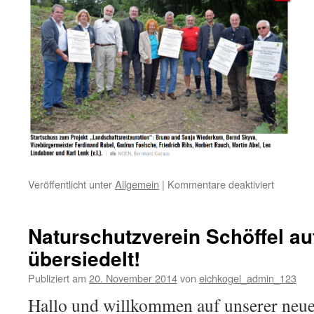
Veröffentlicht unter
Allgemein
|
Kommentare deaktiviert
für
Eichkoge
Rodung
Eschenw
Naturschutzverein Schöffel a
übersiedelt!
Publiziert am
20. November 2014
von
eichkogel_admin_123
Hallo und willkommen auf unserer neue