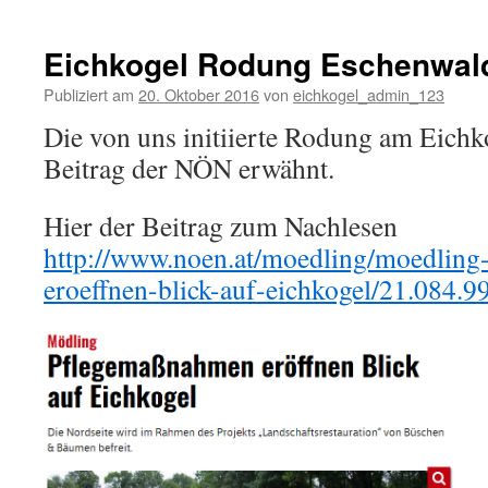
Forstges
Stellun
2016
Eichkogel Rodung Eschenwal
Publiziert am
20. Oktober 2016
von
eichkogel_admin_123
Die von uns initiierte Rodung am Eichk
Beitrag der NÖN erwähnt.
Hier der Beitrag zum Nachlesen
http://www.noen.at/moedling/moedling
eroeffnen-blick-auf-eichkogel/21.084.9