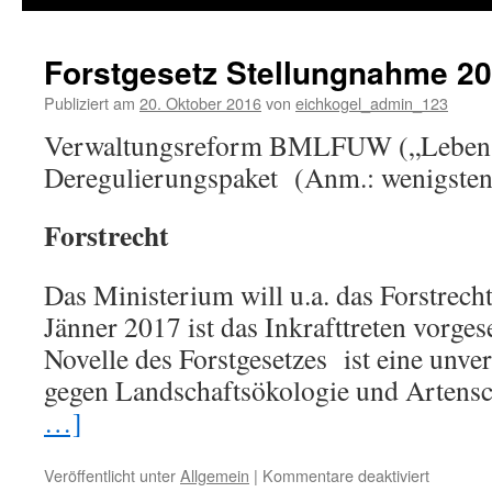
springen
Forstgesetz Stellungnahme 2
Publiziert am
20. Oktober 2016
von
eichkogel_admin_123
Verwaltungsreform BMLFUW („Lebens
Deregulierungspaket (Anm.: wenigstens
Forstrecht
Das Ministerium will u.a. das Forstrecht
Jänner 2017 ist das Inkrafttreten vorges
Novelle des Forstgesetzes ist eine unve
gegen Landschaftsökologie und Artens
…]
Veröffentlicht unter
Allgemein
|
Kommentare deaktiviert
für