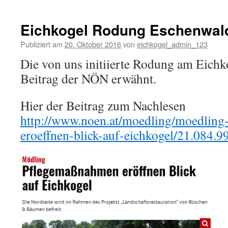
Forstges
Stellun
2016
Eichkogel Rodung Eschenwal
Publiziert am
20. Oktober 2016
von
eichkogel_admin_123
Die von uns initiierte Rodung am Eichk
Beitrag der NÖN erwähnt.
Hier der Beitrag zum Nachlesen
http://www.noen.at/moedling/moedling
eroeffnen-blick-auf-eichkogel/21.084.9