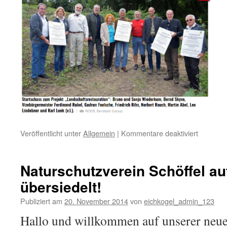
Veröffentlicht unter
Allgemein
|
Kommentare deaktiviert
für
Eichkoge
Rodung
Eschenw
Naturschutzverein Schöffel a
übersiedelt!
Publiziert am
20. November 2014
von
eichkogel_admin_123
Hallo und willkommen auf unserer neue