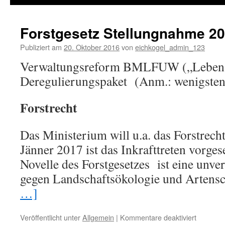
springen
Forstgesetz Stellungnahme 2
Publiziert am
20. Oktober 2016
von
eichkogel_admin_123
Verwaltungsreform BMLFUW („Lebens
Deregulierungspaket (Anm.: wenigstens
Forstrecht
Das Ministerium will u.a. das Forstrecht
Jänner 2017 ist das Inkrafttreten vorges
Novelle des Forstgesetzes ist eine unve
gegen Landschaftsökologie und Artens
…]
Veröffentlicht unter
Allgemein
|
Kommentare deaktiviert
für