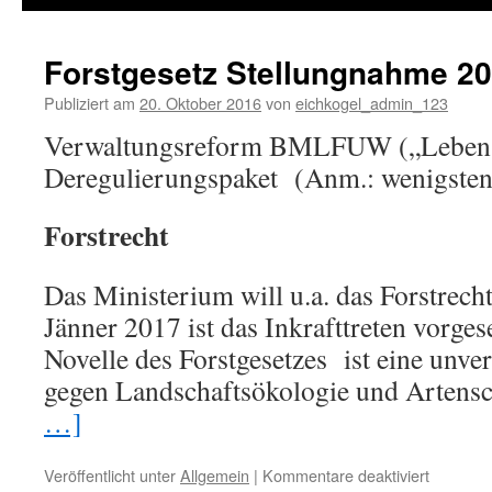
springen
Forstgesetz Stellungnahme 2
Publiziert am
20. Oktober 2016
von
eichkogel_admin_123
Verwaltungsreform BMLFUW („Lebens
Deregulierungspaket (Anm.: wenigstens
Forstrecht
Das Ministerium will u.a. das Forstrecht
Jänner 2017 ist das Inkrafttreten vorges
Novelle des Forstgesetzes ist eine unve
gegen Landschaftsökologie und Artens
…]
Veröffentlicht unter
Allgemein
|
Kommentare deaktiviert
für