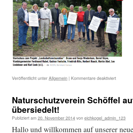
Veröffentlicht unter
Allgemein
|
Kommentare deaktiviert
für
Eichkoge
Rodung
Eschenw
Naturschutzverein Schöffel a
übersiedelt!
Publiziert am
20. November 2014
von
eichkogel_admin_123
Hallo und willkommen auf unserer neue