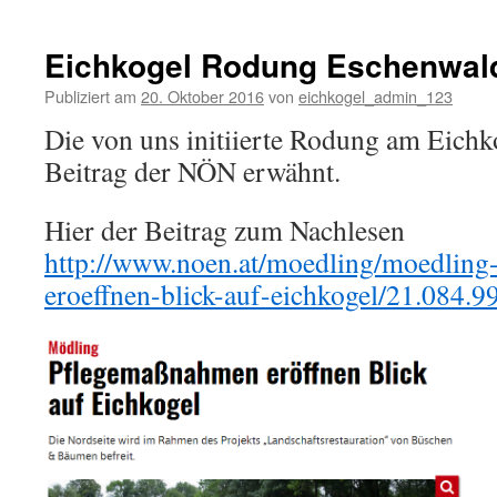
Forstges
Stellun
2016
Eichkogel Rodung Eschenwal
Publiziert am
20. Oktober 2016
von
eichkogel_admin_123
Die von uns initiierte Rodung am Eichk
Beitrag der NÖN erwähnt.
Hier der Beitrag zum Nachlesen
http://www.noen.at/moedling/moedling
eroeffnen-blick-auf-eichkogel/21.084.9