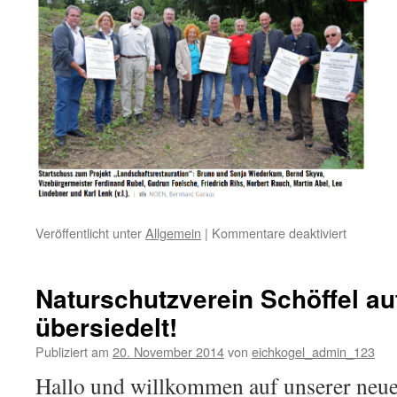
Veröffentlicht unter
Allgemein
|
Kommentare deaktiviert
für
Eichkoge
Rodung
Eschenw
Naturschutzverein Schöffel a
übersiedelt!
Publiziert am
20. November 2014
von
eichkogel_admin_123
Hallo und willkommen auf unserer neue