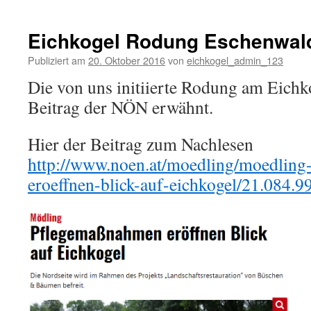
Forstges
Stellun
2016
Eichkogel Rodung Eschenwal
Publiziert am
20. Oktober 2016
von
eichkogel_admin_123
Die von uns initiierte Rodung am Eichk
Beitrag der NÖN erwähnt.
Hier der Beitrag zum Nachlesen
http://www.noen.at/moedling/moedling
eroeffnen-blick-auf-eichkogel/21.084.9