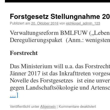
springen
Forstgesetz Stellungnahme 2
Publiziert am
20. Oktober 2016
von
eichkogel_admin_123
Verwaltungsreform BMLFUW („Lebens
Deregulierungspaket (Anm.: wenigstens
Forstrecht
Das Ministerium will u.a. das Forstrecht
Jänner 2017 ist das Inkrafttreten vorges
Novelle des Forstgesetzes ist eine unve
gegen Landschaftsökologie und Artens
…]
Veröffentlicht unter
Allgemein
|
Kommentare deaktiviert
für