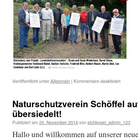
Veröffentlicht unter
Allgemein
|
Kommentare deaktiviert
für
Eichkoge
Rodung
Eschenw
Naturschutzverein Schöffel a
übersiedelt!
Publiziert am
20. November 2014
von
eichkogel_admin_123
Hallo und willkommen auf unserer neue