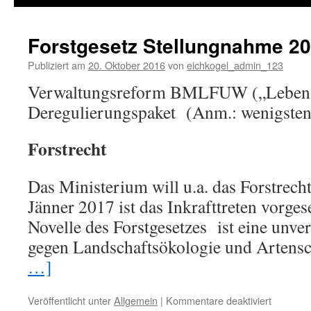
springen
Forstgesetz Stellungnahme 2
Publiziert am
20. Oktober 2016
von
eichkogel_admin_123
Verwaltungsreform BMLFUW („Lebens
Deregulierungspaket (Anm.: wenigstens
Forstrecht
Das Ministerium will u.a. das Forstrecht
Jänner 2017 ist das Inkrafttreten vorges
Novelle des Forstgesetzes ist eine unve
gegen Landschaftsökologie und Artens
…]
Veröffentlicht unter
Allgemein
|
Kommentare deaktiviert
für