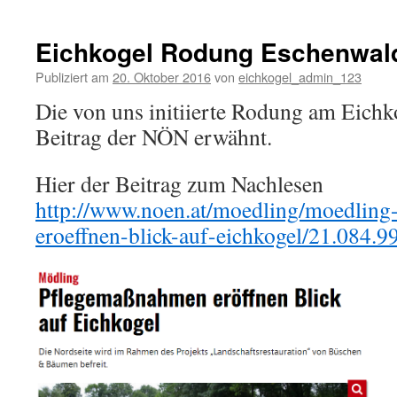
Forstges
Stellun
2016
Eichkogel Rodung Eschenwal
Publiziert am
20. Oktober 2016
von
eichkogel_admin_123
Die von uns initiierte Rodung am Eichk
Beitrag der NÖN erwähnt.
Hier der Beitrag zum Nachlesen
http://www.noen.at/moedling/moedling
eroeffnen-blick-auf-eichkogel/21.084.9